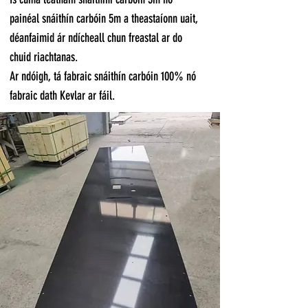
painéal snáithín carbóin 5m a theastaíonn uait,
déanfaimid ár ndícheall chun freastal ar do
chuid riachtanas.
Ar ndóigh, tá fabraic snáithín carbóin 100% nó
fabraic dath Kevlar ar fáil.