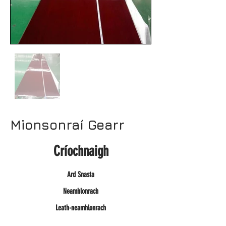
Mionsonraí Gearr
Críochnaigh
Ard Snasta
Neamhlonrach
Leath-neamhlonrach