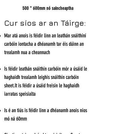
500 * 600mm nó saincheaptha
Cur síos ar an Táirge:
Mar atá anois is féidir linn an leathán snáithíní
carbóin iontacha a dhéanamh tar éis dúinn an
trealamh nua a cheannach
Is féidir leathán snáithín carbóin mór a úsáid le
haghaidh trealamh leighis snáithín carbóin
sheet.It is féidir a úsáid freisin le haghaidh
iarratas speisialta
Is é an tiús is féidir linn a dhéanamh anois níos
​
mó ná 60mm