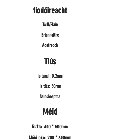
fíodóireacht
Twill/Plain
Brionnaithe
Aontreoch
Tiús
Is tanaí: 0.2mm
Is tiús: 50mm
Saincheaptha
Méid
Rialta: 400 * 500mm
Méid eile: 200 * 300mm