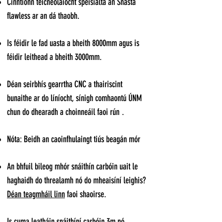
Cinntíonn teicneolaíocht speisialta an Snasta
flawless ar an dá thaobh.
Is féidir le fad uasta a bheith 8000mm agus is
féidir leithead a bheith 3000mm.
Déan seirbhís gearrtha CNC a thairiscint
bunaithe ar do líníocht, sínigh comhaontú ÚNM
chun do dhearadh a choinneáil faoi rún
.
Nóta: Beidh an caoinfhulaingt tiús beagán mór
An bhfuil bileog mhór snáithín carbóin uait le
haghaidh do threalamh nó do mheaisíní leighis?
Déan teagmháil linn
faoi shaoirse.
Is cuma leatháin snáithíní carbóin 3m nó